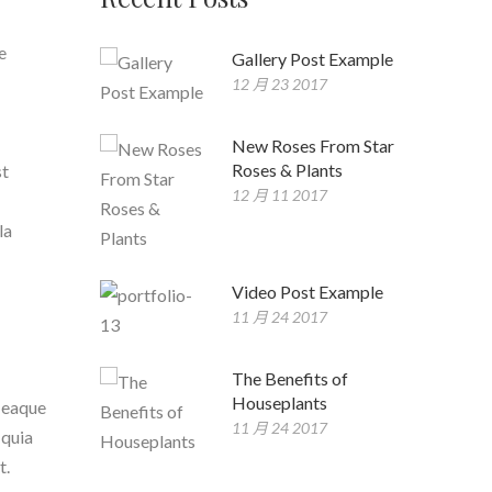
e
Gallery Post Example
12 月 23 2017
New Roses From Star
Roses & Plants
st
12 月 11 2017
la
Video Post Example
11 月 24 2017
The Benefits of
Houseplants
, eaque
11 月 24 2017
 quia
t.