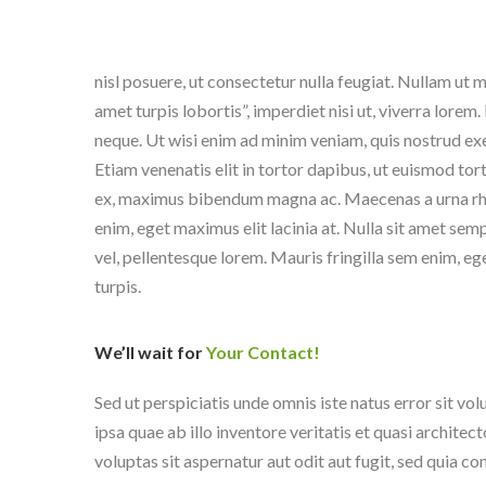
nisl posuere, ut consectetur nulla feugiat. Nullam ut ma
amet turpis lobortis”, imperdiet nisi ut, viverra lore
neque. Ut wisi enim ad minim veniam, quis nostrud exer
Etiam venenatis elit in tortor dapibus, ut euismod tor
ex, maximus bibendum magna ac. Maecenas a urna rhonc
enim, eget maximus elit lacinia at. Nulla sit amet sem
vel, pellentesque lorem. Mauris fringilla sem enim, eg
turpis.
We’ll wait for
Your Contact!
Sed ut perspiciatis unde omnis iste natus error sit
ipsa quae ab illo inventore veritatis et quasi archit
voluptas sit aspernatur aut odit aut fugit, sed quia 