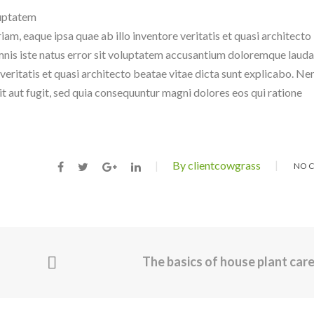
luptatem
, eaque ipsa quae ab illo inventore veritatis et quasi architecto
omnis iste natus error sit voluptatem accusantium doloremque laud
veritatis et quasi architecto beatae vitae dicta sunt explicabo. N
t aut fugit, sed quia consequuntur magni dolores eos qui ratione
By clientcowgrass
NO 
The basics of house plant car