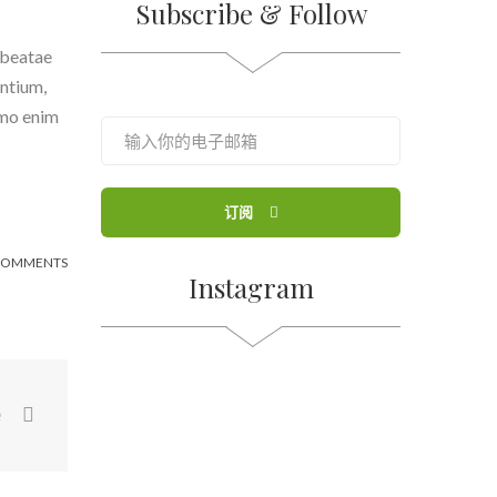
Subscribe & Follow
 beatae
antium,
emo enim
订阅
COMMENTS
Instagram
e