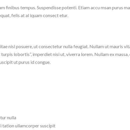
diam finibus tempus. Suspendisse potenti. Etiam accu msan purus ma
at, felis at al iquam consect etur.
vitae nisl posuere, ut consectetur nulla feugiat. Nullam ut mauris vit
t turpis lobortis”, imperdiet nisi ut, viverra lorem. Nullam ex massa
uscipit ut purus id congue.
tur nulla
i tation ullamcorper suscipit