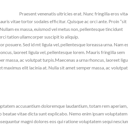
Praesent venenatis ultricies erat. Nunc fringilla eros vita
uris vitae tortor sodales efficitur. Quisque ac orci ante. Proin “sit
m. Nullam ex massa, euismod vel metus non, pellentesque tincidunt
ci tation ullamcorper suscipit lo aliquip.
tor posuere. Sed id mt ligula vel, pellentesque loreassa urna. Nam e
us, laoreet ligula vel, pellentesque lorem. Mauris fringilla sem
per massa, ac volutpat turpis.Maecenas a urna rhoncus, laoreet ligu
et maximus elit lacinia at. Nulla sit amet semper massa, ac volutpat
 voluptatem accusantium doloremque laudantium, totam rem aperiam
ecto beatae vitae dicta sunt explicabo. Nemo enim ipsam voluptatem
consequuntur magni dolores eos qui ratione voluptatem sequi nesciun