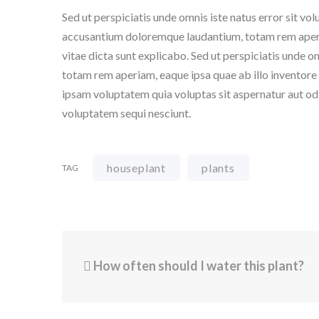
Sed ut perspiciatis unde omnis iste natus error sit vo
accusantium doloremque laudantium, totam rem aperiam
vitae dicta sunt explicabo. Sed ut perspiciatis unde 
totam rem aperiam, eaque ipsa quae ab illo inventore 
ipsam voluptatem quia voluptas sit aspernatur aut odi
voluptatem sequi nesciunt.
houseplant
plants
TAG
How often should I water this plant?