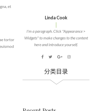
gna, et
Linda Cook
I'm a paragraph. Click "Appearance >
Widgets" to make changes to the content
ae tortor
here and introduce yourself.
, euismod
分类目录
Recent Posts