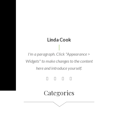
Linda Cook
I'm a paragraph. Click "Appearance >
Widgets" to make changes to the content
here and introduce yourself.
Categories