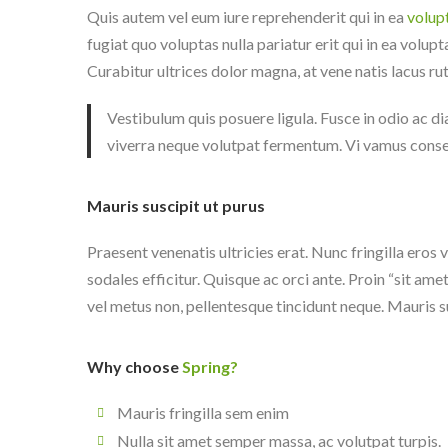
Quis autem vel eum iure reprehenderit qui in ea
volupt
fugiat quo voluptas nulla pariatur erit qui in ea volup
Curabitur ultrices dolor magna, at vene natis lacus ru
Vestibulum quis posuere ligula. Fusce in odio ac 
viverra neque volutpat fermentum. Vi vamus consequ
Mauris suscipit ut purus
Praesent venenatis ultricies erat. Nunc fringilla eros 
sodales efficitur. Quisque ac orci ante. Proin “sit ame
vel metus non, pellentesque tincidunt neque. Mauris s
Why choose
Spring?
Mauris fringilla sem enim
Nulla sit amet semper massa, ac volutpat turpis.