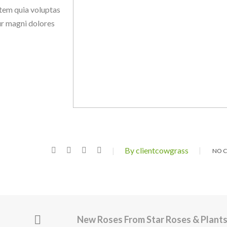
tem quia voluptas
tur magni dolores
By clientcowgrass
NO 
New Roses From Star Roses & Plant