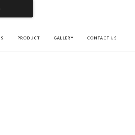
h
om.my/wp-
US
PRODUCT
GALLERY
CONTACT US