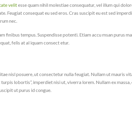
ate velit
esse quam nihil molestiae consequatur, vel illum qui dol
tate. Feugiat consequat eu sed eros. Cras suscipit eu est sed imperdi
trum nec.
diam finibus tempus. Suspendisse potenti. Etiam accu msan purus ma
at, felis at al iquam consect etur.
vitae nisl posuere, ut consectetur nulla feugiat. Nullam ut mauris vit
t turpis lobortis”, imperdiet nisi ut, viverra lorem. Nullam ex massa
uscipit ut purus id congue.