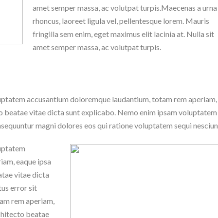
amet semper massa, ac volutpat turpis.Maecenas a urna
rhoncus, laoreet ligula vel, pellentesque lorem. Mauris
fringilla sem enim, eget maximus elit lacinia at. Nulla sit
amet semper massa, ac volutpat turpis.
 voluptatem accusantium doloremque laudantium, totam rem aperiam
ecto beatae vitae dicta sunt explicabo. Nemo enim ipsam voluptatem
consequuntur magni dolores eos qui ratione voluptatem sequi nesciun
luptatem
iam, eaque ipsa
atae vitae dicta
us error sit
tam rem aperiam,
rchitecto beatae