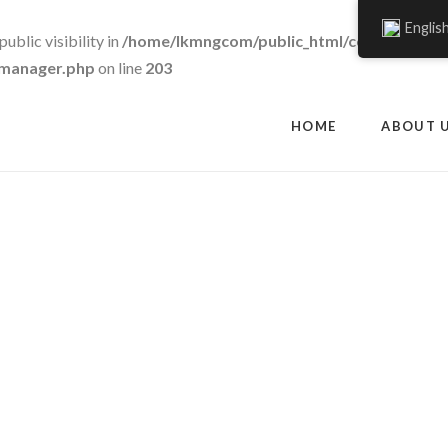
Englis
blic visibility in
/home/lkmngcom/public_html/cowgrass.c
c-manager.php
on line
203
HOME
ABOUT 
Blog