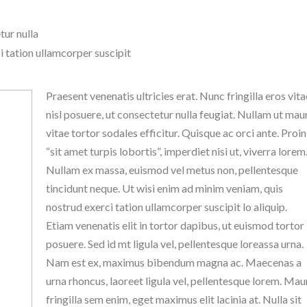
tur nulla
i tation ullamcorper suscipit
Praesent venenatis ultricies erat. Nunc fringilla eros vita
nisl posuere, ut consectetur nulla feugiat. Nullam ut mau
vitae tortor sodales efficitur. Quisque ac orci ante. Proin
“sit amet turpis lobortis”, imperdiet nisi ut, viverra lorem
Nullam ex massa, euismod vel metus non, pellentesque
tincidunt neque. Ut wisi enim ad minim veniam, quis
nostrud exerci tation ullamcorper suscipit lo aliquip.
Etiam venenatis elit in tortor dapibus, ut euismod tortor
posuere. Sed id mt ligula vel, pellentesque loreassa urna.
Nam est ex, maximus bibendum magna ac. Maecenas a
urna rhoncus, laoreet ligula vel, pellentesque lorem. Mau
fringilla sem enim, eget maximus elit lacinia at. Nulla sit