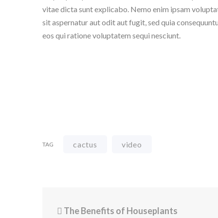
vitae dicta sunt explicabo. Nemo enim ipsam volupta
sit aspernatur aut odit aut fugit, sed quia consequun
eos qui ratione voluptatem sequi nesciunt.
cactus
video
TAG
The Benefits of Houseplants