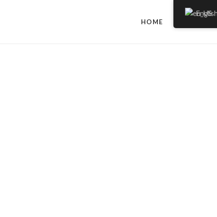
Englis
HOME
ABOUT 
Blog
Plant products grown with love