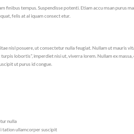
diam finibus tempus. Suspendisse potenti. Etiam accu msan purus ma
at, felis at al iquam consect etur.
vitae nisl posuere, ut consectetur nulla feugiat. Nullam ut mauris vit
t turpis lobortis”, imperdiet nisi ut, viverra lorem. Nullam ex massa
uscipit ut purus id congue.
tur nulla
i tation ullamcorper suscipit