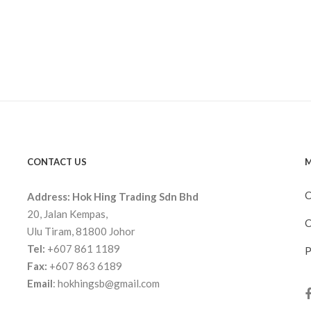
CONTACT US
M
C
Address:
Hok Hing Trading Sdn Bhd
20, Jalan Kempas,
C
Ulu Tiram, 81800 Johor
Tel:
+607 861 1189
P
Fax:
+607 863 6189
Email
:
hokhingsb@gmail.com