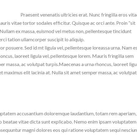
Praesent venenatis ultricies erat. Nunc fringilla eros vita
uris vitae tortor sodales efficitur. Quisque ac orci ante. Proin “sit
m. Nullam ex massa, euismod vel metus non, pellentesque tincidunt
ci tation ullamcorper suscipit lo aliquip.
tor posuere. Sed id mt ligula vel, pellentesque loreassa urna. Nam e
us, laoreet ligula vel, pellentesque lorem. Mauris fringilla sem
per massa, ac volutpat turpis.Maecenas a urna rhoncus, laoreet ligu
et maximus elit lacinia at. Nulla sit amet semper massa, ac volutpat
 voluptatem accusantium doloremque laudantium, totam rem aperiam
ecto beatae vitae dicta sunt explicabo. Nemo enim ipsam voluptatem
consequuntur magni dolores eos qui ratione voluptatem sequi nesciun