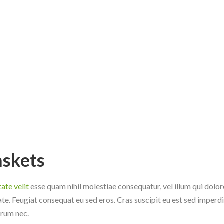
askets
ate velit
esse quam nihil molestiae consequatur, vel illum qui dol
tate. Feugiat consequat eu sed eros. Cras suscipit eu est sed imperdi
trum nec.