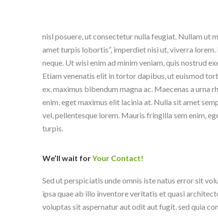
nisl posuere, ut consectetur nulla feugiat. Nullam ut ma
amet turpis lobortis”, imperdiet nisi ut, viverra lore
neque. Ut wisi enim ad minim veniam, quis nostrud exer
Etiam venenatis elit in tortor dapibus, ut euismod tor
ex, maximus bibendum magna ac. Maecenas a urna rhonc
enim, eget maximus elit lacinia at. Nulla sit amet sem
vel, pellentesque lorem. Mauris fringilla sem enim, eg
turpis.
We’ll wait for
Your Contact!
Sed ut perspiciatis unde omnis iste natus error sit
ipsa quae ab illo inventore veritatis et quasi archit
voluptas sit aspernatur aut odit aut fugit, sed quia 