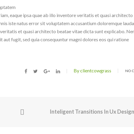
luptatem
, eaque ipsa quae ab illo inventore veritatis et quasi architecto
omnis iste natus error sit voluptatem accusantium doloremque laud
veritatis et quasi architecto beatae vitae dicta sunt explicabo. N
t aut fugit, sed quia consequuntur magni dolores eos qui ratione
By clientcowgrass
NO 
Inteligent Transitions In Ux Desig