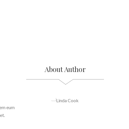
About Author
orem eum
et.