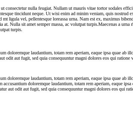
, ut consectetur nulla feugiat. Nullam ut mauris vitae tortor sodales effici
ntesque tincidunt neque. Ut wisi enim ad minim veniam, quis nostrud exer
d id mt ligula vel, pellentesque loreassa urna. Nam est ex, maximus bibe
ia at. Nulla sit amet semper massa, ac volutpat turpis.Maecenas a urna rh
utpat turpis.
tium doloremque laudantium, totam rem aperiam, eaque ipsa quae ab illo in
t odit aut fugit, sed quia consequuntur magni dolores eos qui ratione 
tium doloremque laudantium, totam rem aperiam, eaque ipsa quae ab illo in
tem accusantium doloremque laudantium, totam rem aperiam, eaque ipsa quae
ur aut odit aut fugit, sed quia consequuntur magni dolores eos qui rat