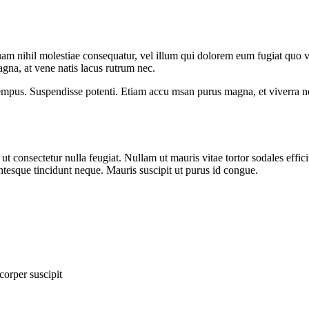
am nihil molestiae consequatur, vel illum qui dolorem eum fugiat quo vol
agna, at vene natis lacus rutrum nec.
tempus. Suspendisse potenti. Etiam accu msan purus magna, et viverra n
, ut consectetur nulla feugiat. Nullam ut mauris vitae tortor sodales effici
ntesque tincidunt neque. Mauris suscipit ut purus id congue.
corper suscipit