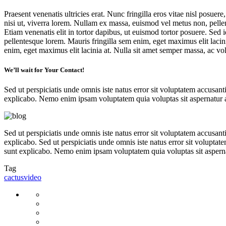
Praesent venenatis ultricies erat. Nunc fringilla eros vitae nisl posuere
nisi ut, viverra lorem. Nullam ex massa, euismod vel metus non, pelle
Etiam venenatis elit in tortor dapibus, ut euismod tortor posuere. Se
pellentesque lorem. Mauris fringilla sem enim, eget maximus elit lacin
enim, eget maximus elit lacinia at. Nulla sit amet semper massa, ac vol
We’ll wait for
Your Contact!
Sed ut perspiciatis unde omnis iste natus error sit voluptatem accusan
explicabo. Nemo enim ipsam voluptatem quia voluptas sit aspernatur au
Sed ut perspiciatis unde omnis iste natus error sit voluptatem accusan
explicabo. Sed ut perspiciatis unde omnis iste natus error sit volupta
sunt explicabo. Nemo enim ipsam voluptatem quia voluptas sit aspernat
Tag
cactus
video